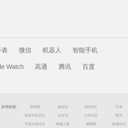
手表
微信
机器人
智能手机
le Watch
高通
腾讯
百度
友情链接：
雷锋网
|
超好玩
|
360社区
|
72变
联想手机社区
|
太火鸟
|
小米社区
|
i黑马
手机中国论坛
|
电视之家
|
威锋网
|
迅维论坛