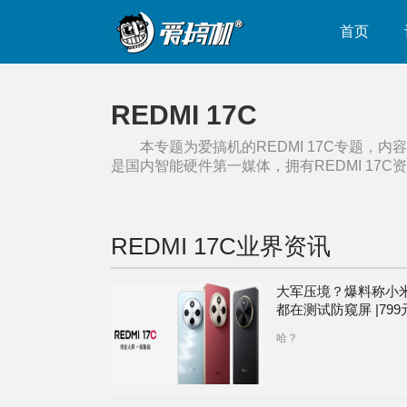
首页
REDMI 17C
本专题为爱搞机的
REDMI 17C
专题，内容
是国内智能硬件第一媒体，拥有
REDMI 17C
资
REDMI 17C
业界资讯
大军压境？爆料称小
都在测试防窥屏 |79
REDMI 17C上架：
哈？
G81，4+64GB