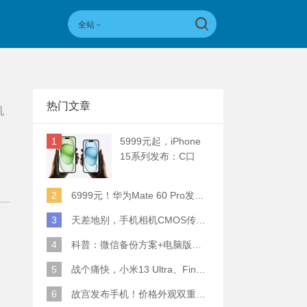
全站
热门文章
机
1
5999元起，iPhone
15系列发布：C口
+钛合金+全员灵动岛
+5倍潜望长焦
2
6999元！华为Mate 60 Pro发布：麒麟9000S+卫星通话 (附初步跑分)
3
天差地别，手机相机CMOS传感器实际面积对比
4
科普：微信备份方案+电脑版丢失数据恢复指南
5
战个痛快，小米13 Ultra、Find X6 Pro、vivo X90 Pro+、小米12SU拍照横评
6
故宫发布手机！价格外观双重逆天！