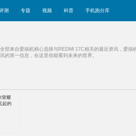
评测
专题
视频
科普
手机跑分库
全部来自爱搞机精心选择与
REDMI 17C
相关的最近资讯，爱搞
讯的第一信息，在这里你能看到未来的世界。
米荣耀
9元起的
联发科