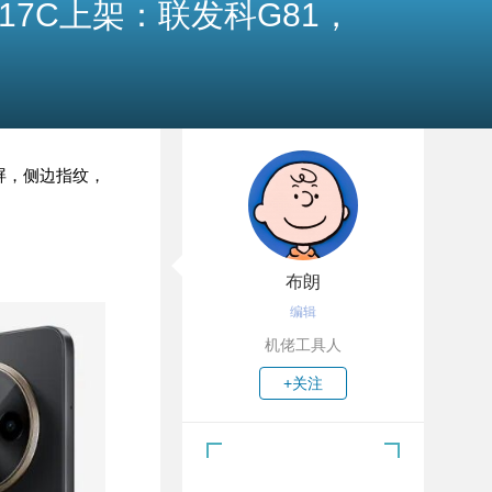
17C上架：联发科G81，
水滴屏，侧边指纹，
布朗
编辑
机佬工具人
+关注