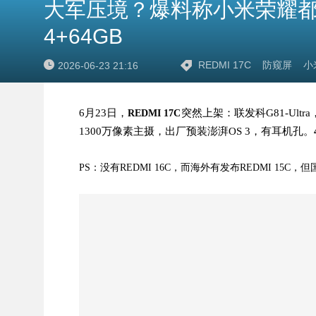
大军压境？爆料称小米荣耀都在测
4+64GB
REDMI 17C
防窥屏
小米
2026-06-23 21:16
6月23日，
突然上架：联发科G81-Ultra
REDMI 17C
1300万像素主摄，出厂预装澎湃OS 3，有耳机孔。
PS：没有REDMI 16C，而海外有发布REDMI 15C