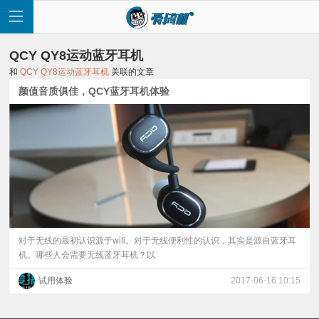
QCY QY8运动蓝牙耳机
和
QCY QY8运动蓝牙耳机
关联的文章
颜值音质俱佳，QCY蓝牙耳机体验
首
页
快
讯
对于无线的最初认识源于wifi。对于无线便利性的认识，其实是源自蓝牙耳
机。哪些人会需要无线蓝牙耳机？以
评
试用体验
2017-06-16 10:15
测