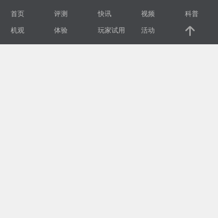
首页
评测
快讯
视频
科普
视
机观
体验
玩家试用
活动
频
科
普
体
验
专
题