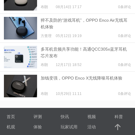
布朗
08月14日 17:17
0条评论
猝不及防的“游戏耳机”，OPPO Enco Air无线耳
机体验
方查理
05月12日 19:19
0条评论
多耳机音频共享功能！高通QCC305x蓝牙耳机
芯片发布
布朗
12月17日 18:52
0条评论
加钱变强，OPPO Enco X无线降噪耳机体验
布朗
10月29日 11:11
0条评论
首页
评测
快讯
视频
科普
机观
体验
玩家试用
活动