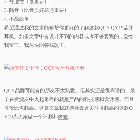
2. 舒适性（最重要）
3. 隔音（比音质好坏还重要）
视
4. 不易脱落
频
希望通过我的文章能够帮你更好的了解这款QCY QY19蓝牙
耳机。如果文章中有设计不到的内容或者不够客观的，您给
科
我留言。我尽快回答或改正。
普
体
验
QCY品牌可能有的朋友不太熟悉。但其实还是很靠谱的。最
早在发烧友中火起来靠的就是产品的科技感和设计感。而且
专
性价比也颇高。这篇文章我就选择最近关注度颇高的这款Q
Y19为大家做一个评测和
体验
。
题