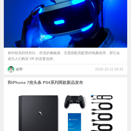
视
频
科
普
相对较高的性价比，舒适的佩戴感，无需搭配高配置的电脑使用，那它会
成为人们购买 VR 的首要选择。
体
崔野
2016-10-11 09:35
验
和iPhone 7抢头条 PS4系列两款新品发布
专
题