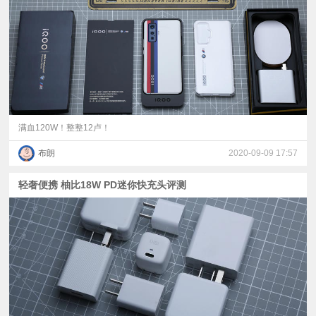
视
频
科
普
满血120W！整整12卢！
布朗
2020-09-09 17:57
体
轻奢便携 柚比18W PD迷你快充头评测
验
专
题