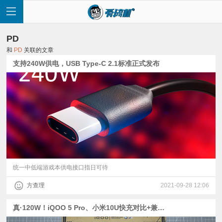
PD
和
PD
关联的文章
支持240W供电，USB Type-C 2.1标准正式发布
首
页
快
讯
统一中低端游戏本供电接口指日可待
方查理
2021-09-28 12:06
评
真·120W！iQOO 5 Pro、小米10U快充对比+兼容测试
测