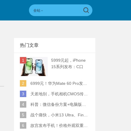
全站
热门文章
1
5999元起，iPhone
15系列发布：C口
+钛合金+全员灵动岛
+5倍潜望长焦
2
6999元！华为Mate 60 Pro发布：麒麟9000S+卫星通话 (附初步跑分)
3
天差地别，手机相机CMOS传感器实际面积对比
4
科普：微信备份方案+电脑版丢失数据恢复指南
5
战个痛快，小米13 Ultra、Find X6 Pro、vivo X90 Pro+、小米12SU拍照横评
6
故宫发布手机！价格外观双重逆天！