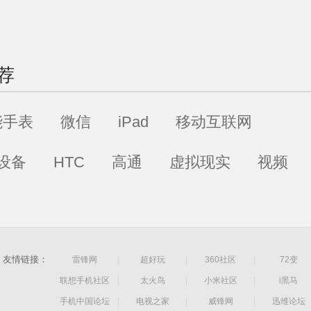
荐
能手表
微信
iPad
移动互联网
设备
HTC
高通
虚拟现实
视频
友情链接：
雷锋网
|
超好玩
|
360社区
|
72变
联想手机社区
|
太火鸟
|
小米社区
|
i黑马
手机中国论坛
|
电视之家
|
威锋网
|
迅维论坛