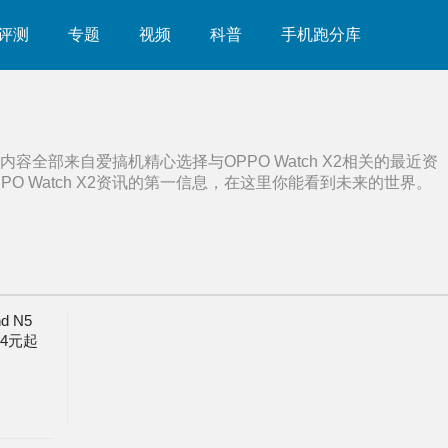
评测
专题
视频
科普
手机跑分库
内容全部来自爱搞机精心选择与
OPPO Watch X2
相关的最近资
PO Watch X2
资讯的第一信息，在这里你能看到未来的世界。
d N5
4元起
发布