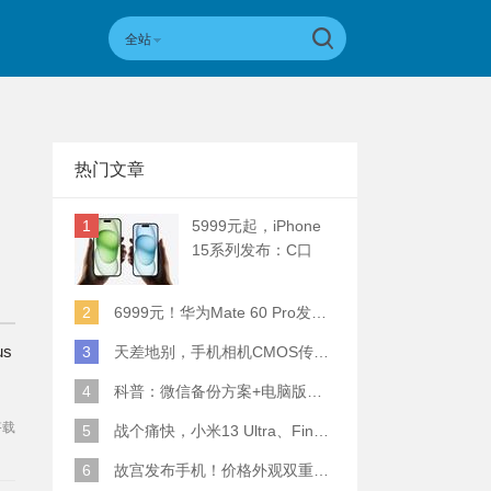
全站
热门文章
1
5999元起，iPhone
15系列发布：C口
+钛合金+全员灵动岛
+5倍潜望长焦
2
6999元！华为Mate 60 Pro发布：麒麟9000S+卫星通话 (附初步跑分)
us
3
天差地别，手机相机CMOS传感器实际面积对比
4
科普：微信备份方案+电脑版丢失数据恢复指南
搭载
5
战个痛快，小米13 Ultra、Find X6 Pro、vivo X90 Pro+、小米12SU拍照横评
、
6
故宫发布手机！价格外观双重逆天！