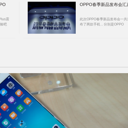
PO
OPPO春季新品发布会汇
lus震
此次OPPO春季新品发布会一共
验吧
布了两款手机，分别是OPPO
R9、OPPO R9 Plus。OPPO
R9&R9 Plus在外观上与上一代
别较大。