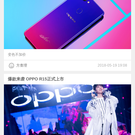
视
频
科
普
变色不加价
方查理
2018-05-19 19:08
体
爆款来袭 OPPO R15正式上市
验
专
题