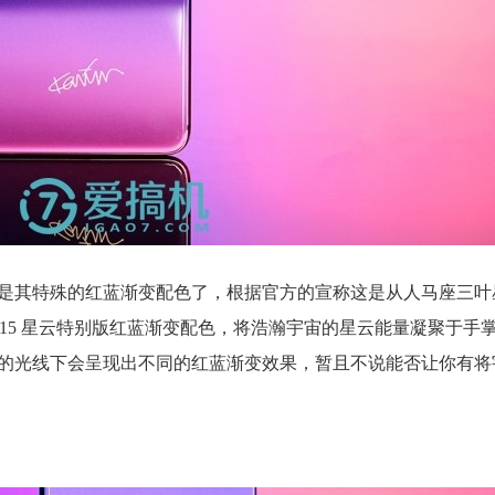
不同就是其特殊的红蓝渐变配色了，根据官方的宣称这是从人马座三
15 星云特别版红蓝渐变配色，将浩瀚宇宙的星云能量凝聚于手
在不同的光线下会呈现出不同的红蓝渐变效果，暂且不说能否让你有