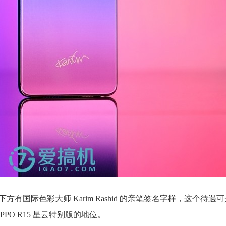
下方有国际色彩大师 Karim Rashid 的亲笔签名字样，这个待
O R15 星云特别版的地位。