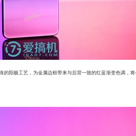
采用特殊的阳极工艺，为金属边框带来与后背一致的红蓝渐变色调，