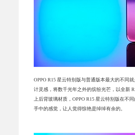
OPPO R15 星云特别版与普通版本最大的
计灵感，将数千光年之外的缤纷光芒，以全新 R
上后背玻璃材质，OPPO R15 星云特别版
手中的感觉，让人觉得惊艳是绰绰有余的。