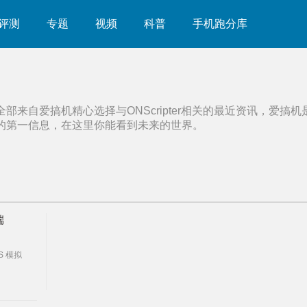
评测
专题
视频
科普
手机跑分库
全部来自爱搞机精心选择与
ONScripter
相关的最近资讯，爱搞机
的第一信息，在这里你能看到未来的世界。
端
S 模拟