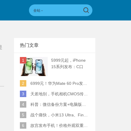
全站
热门文章
是
1
5999元起，iPhone
15系列发布：C口
+钛合金+全员灵动岛
+5倍潜望长焦
2
6999元！华为Mate 60 Pro发布：麒麟9000S+卫星通话 (附初步跑分)
3
天差地别，手机相机CMOS传感器实际面积对比
4
科普：微信备份方案+电脑版丢失数据恢复指南
5
战个痛快，小米13 Ultra、Find X6 Pro、vivo X90 Pro+、小米12SU拍照横评
6
故宫发布手机！价格外观双重逆天！