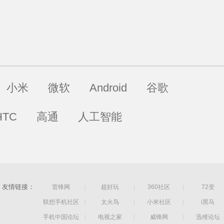
小米
微软
Android
谷歌
HTC
高通
人工智能
友情链接：
雷锋网
|
超好玩
|
360社区
|
72变
联想手机社区
|
太火鸟
|
小米社区
|
i黑马
手机中国论坛
|
电视之家
|
威锋网
|
迅维论坛