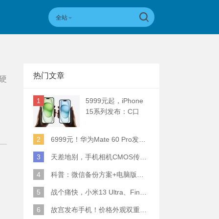
全站
热门文章
硬
1
5999元起，iPhone
15系列发布：C口
+钛合金+全员灵动岛
+5倍潜望长焦
2
6999元！华为Mate 60 Pro发布：麒麟9000S+卫星通话 (附初步跑分)
3
天差地别，手机相机CMOS传感器实际面积对比
4
科普：微信备份方案+电脑版丢失数据恢复指南
5
战个痛快，小米13 Ultra、Find X6 Pro、vivo X90 Pro+、小米12SU拍照横评
6
故宫发布手机！价格外观双重逆天！