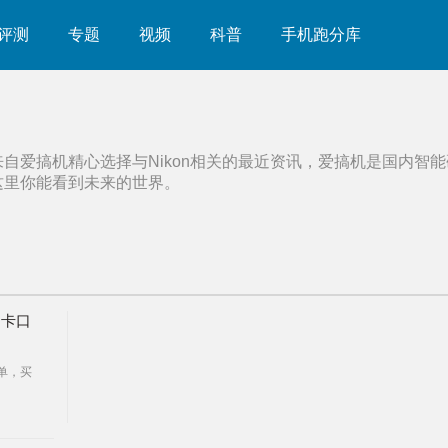
评测
专题
视频
科普
手机跑分库
来自爱搞机精心选择与
Nikon
相关的最近资讯，爱搞机是国内智能
这里你能看到未来的世界。
 卡口
微单，买