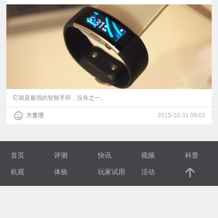
视
频
科
普
它就是最强的智能手环，没有之一。
体
方查理
2015-10-31 09:02
验
首页
评测
快讯
视频
科普
专
机观
体验
玩家试用
活动
题