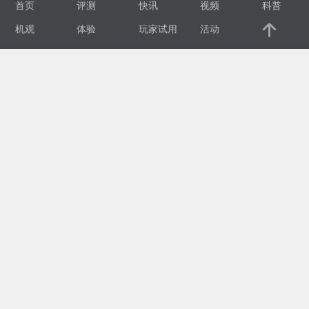
首页
评测
快讯
视频
科普
视
机观
体验
玩家试用
活动
频
科
普
体
验
专
题