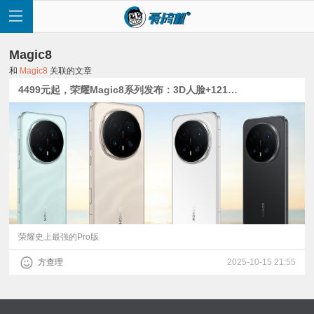
Magic8
和
Magic8
关联的文章
4499元起，荣耀Magic8系列发布：3D人脸+1216双扬+荣耀史上最强的HP9长焦
首
页
快
讯
荣耀史上最强的Pro版
方查理
2025-10-15 21:55
评
测