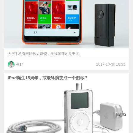
视
频
科
普
大屏手机有线听歌太麻烦，无线蓝牙才是王道。
崔野
2017-10-30 18:33
体
iPod诞生15周年，或最终演变成一个图标？
验
专
题