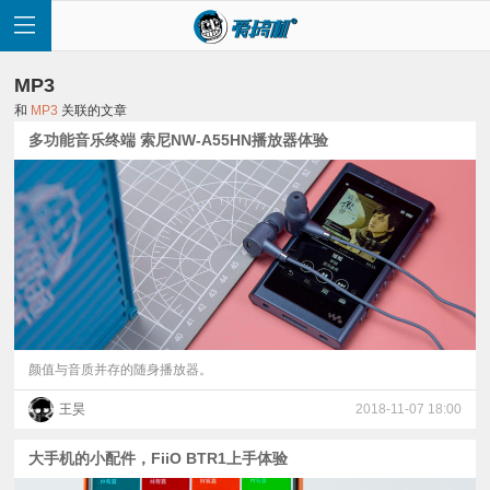
MP3
和
MP3
关联的文章
多功能音乐终端 索尼NW-A55HN播放器体验
首
页
快
讯
颜值与音质并存的随身播放器。
王昊
2018-11-07 18:00
评
大手机的小配件，FiiO BTR1上手体验
测