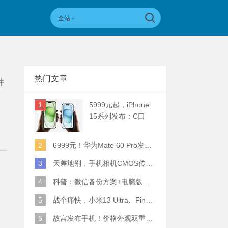
全站
热门文章
件
1
5999元起，iPhone
15系列发布：C口
+钛合金+全员灵动岛
+5倍潜望长焦
2
6999元！华为Mate 60 Pro发布：麒麟9000S+卫星通话 (附初步跑分)
3
天差地别，手机相机CMOS传感器实际面积对比
4
科普：微信备份方案+电脑版丢失数据恢复指南
5
战个痛快，小米13 Ultra、Find X6 Pro、vivo X90 Pro+、小米12SU拍照横评
6
故宫发布手机！价格外观双重逆天！