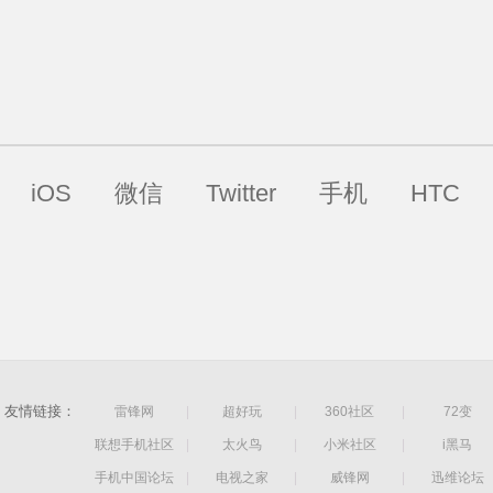
iOS
微信
Twitter
手机
HTC
友情链接：
雷锋网
|
超好玩
|
360社区
|
72变
联想手机社区
|
太火鸟
|
小米社区
|
i黑马
手机中国论坛
|
电视之家
|
威锋网
|
迅维论坛