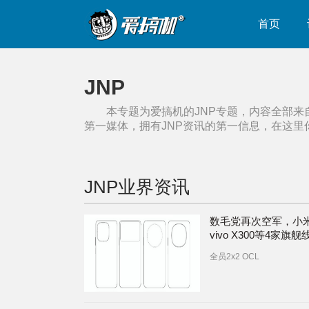
首页
JNP
本专题为爱搞机的
JNP
专题，内容全部来
第一媒体，拥有
JNP
资讯的第一信息，在这里
JNP
业界资讯
数毛党再次空军，小米
vivo X300等4家旗舰
+传感器爆料 | 首发
全员2x2 OCL
镜，三星JNP发布