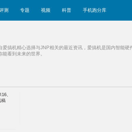
评测
专题
视频
科普
手机跑分库
自爱搞机精心选择与
JNP
相关的最近资讯，爱搞机是国内智能硬
你能看到未来的世界。
16、
线稿
纳米棱