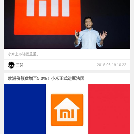
视
频
科
普
小米上市谜团重重。
王昊
2018-06-19 10:22
体
欧洲份额猛增至5.3%！小米正式进军法国
验
专
题