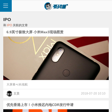
IPO
和
IPO
关联的文章
6.9英寸极致大屏 小米Max3现场图赏
首
页
快
讯
大屏幕+c长续航
王昊
2018-07-20 10:10
评
优先香港上市！小米推迟内地CDR发行申请
测