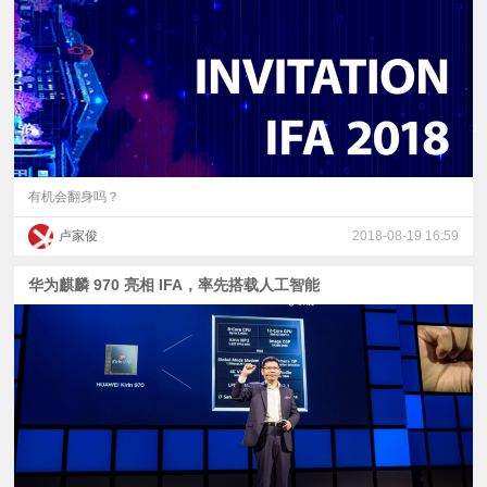
视
频
科
普
有机会翻身吗？
卢家俊
2018-08-19 16:59
体
华为麒麟 970 亮相 IFA，率先搭载人工智能
验
专
题