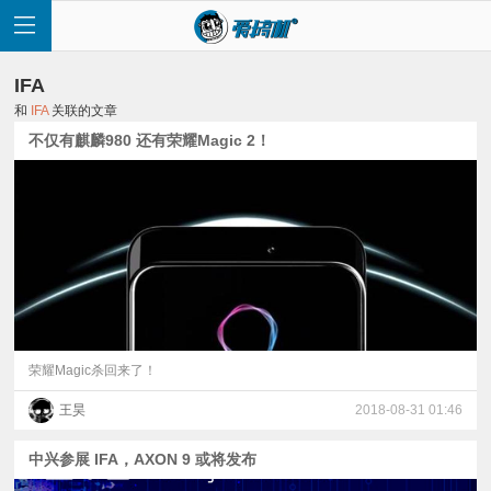
IFA
和
IFA
关联的文章
不仅有麒麟980 还有荣耀Magic 2！
首
页
快
讯
荣耀Magic杀回来了！
王昊
2018-08-31 01:46
评
中兴参展 IFA，AXON 9 或将发布
测