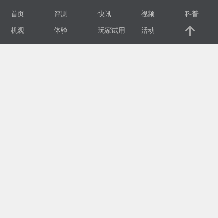
首页
评测
快讯
视频
科普
视
机观
体验
玩家试用
活动
频
科
普
体
验
专
题