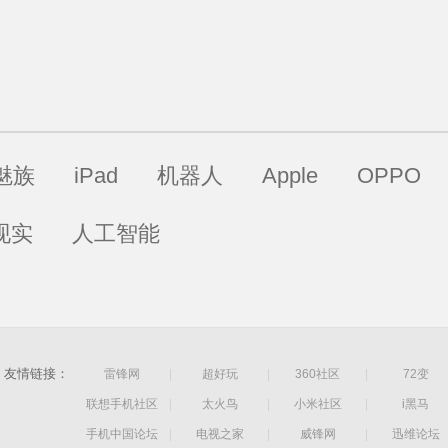
魅族
iPad
机器人
Apple
OPPO
现实
人工智能
友情链接：
雷锋网
|
超好玩
|
360社区
|
72变
联想手机社区
|
太火鸟
|
小米社区
|
i黑马
手机中国论坛
|
电视之家
|
威锋网
|
迅维论坛