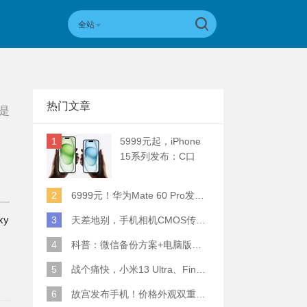
全站
热门文章
是
1
5999元起，iPhone
15系列发布：C口
+钛合金+全员灵动岛
+5倍潜望长焦
2
6999元！华为Mate 60 Pro发布：麒麟9000S+卫星通话 (附初步跑分)
xy
3
天差地别，手机相机CMOS传感器实际面积对比
4
科普：微信备份方案+电脑版丢失数据恢复指南
5
战个痛快，小米13 Ultra、Find X6 Pro、vivo X90 Pro+、小米12SU拍照横评
6
故宫发布手机！价格外观双重逆天！