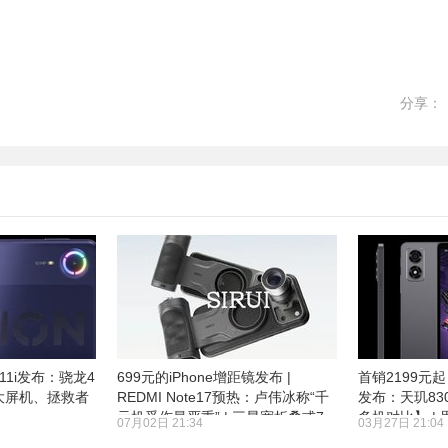
分享：
Z11i发布：骁龙4
699元的iPhone增距镜发布 |
首销2199元
英寸大屏机、拯救者
REDMI Note17预热：卢伟冰称“千
发布：天玑830
元机受伤最严重” | 三星宽折叠或7
多机对比】 |
07月02日 21:34
03月27日 21:04
月22日发布