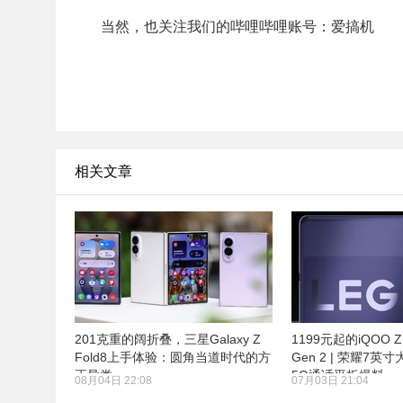
当然，也关注我们的哔哩哔哩账号：爱搞机
相关文章
201克重的阔折叠，三星Galaxy Z
1199元起的iQOO 
Fold8上手体验：圆角当道时代的方
Gen 2 | 荣耀7
正异类
5G通话平板爆料
08月04日 22:08
07月03日 21:04