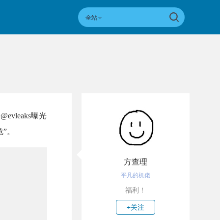
全站
vleaks曝光
危”。
方查理
平凡的机佬
福利！
+关注