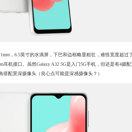
76.1x9.1mm，6.5英寸的水滴屏，下巴和边框略显粗壮，难怪宽度超过了7
耳机接口。虽然Galaxy A32 5G是入门5G手机，但还是有4摄
超广角搭配景深摄像头（良心点可能是深感摄像头？）