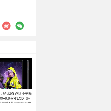
起，酷比5G通话小平板
0+8.8英寸LCD【附
 思特威1英寸旗舰发布