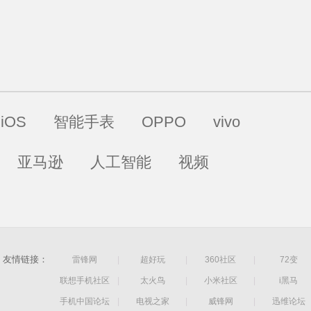
iOS
智能手表
OPPO
vivo
亚马逊
人工智能
视频
友情链接：
雷锋网
|
超好玩
|
360社区
|
72变
联想手机社区
|
太火鸟
|
小米社区
|
i黑马
手机中国论坛
|
电视之家
|
威锋网
|
迅维论坛