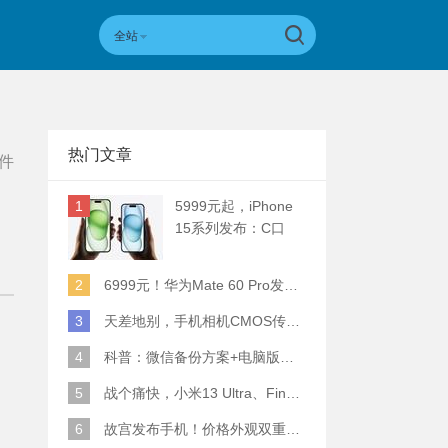
全站
热门文章
件
1
5999元起，iPhone
15系列发布：C口
+钛合金+全员灵动岛
+5倍潜望长焦
2
6999元！华为Mate 60 Pro发布：麒麟9000S+卫星通话 (附初步跑分)
3
天差地别，手机相机CMOS传感器实际面积对比
4
科普：微信备份方案+电脑版丢失数据恢复指南
5
战个痛快，小米13 Ultra、Find X6 Pro、vivo X90 Pro+、小米12SU拍照横评
6
故宫发布手机！价格外观双重逆天！