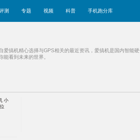
评测
专题
视频
科普
手机跑分库
自爱搞机精心选择与
GPS
相关的最近资讯，爱搞机是国内智能硬
你能看到未来的世界。
机 小
位