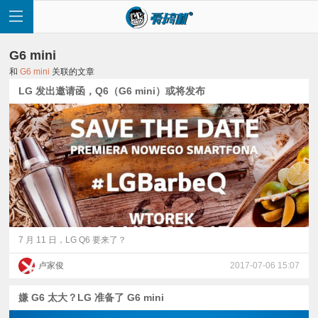
G6 mini
和
G6 mini
关联的文章
LG 发出邀请函，Q6（G6 mini）或将发布
首
页
快
讯
7 月 11 日，LG Q6 要来了？
卢家俊
2017-07-06 15:07
评
嫌 G6 太大？LG 准备了 G6 mini
测