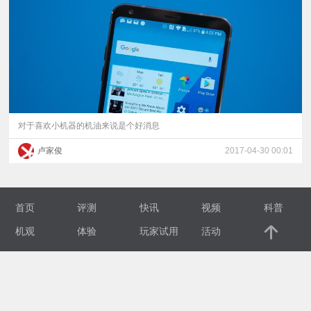
视
频
科
普
对于喜欢小机器的机油来说是个好消息
卢家俊
2017-04-30 00:01
体
验
首页
评测
快讯
视频
科普
专
机观
体验
玩家试用
活动
题