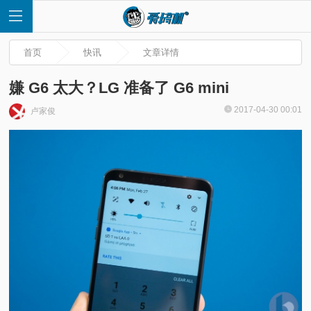
首页
快讯
文章详情
嫌 G6 太大？LG 准备了 G6 mini
2017-04-30 00:01
卢家俊
首
页
快
讯
评
测