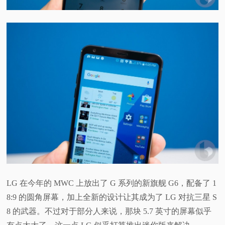
视
频
科
普
体
验
专
LG 在今年的 MWC 上放出了 G 系列的新旗舰 G6，配备了 1
题
8:9 的圆角屏幕，加上全新的设计让其成为了 LG 对抗三星 S
8 的武器。不过对于部分人来说，那块 5.7 英寸的屏幕似乎