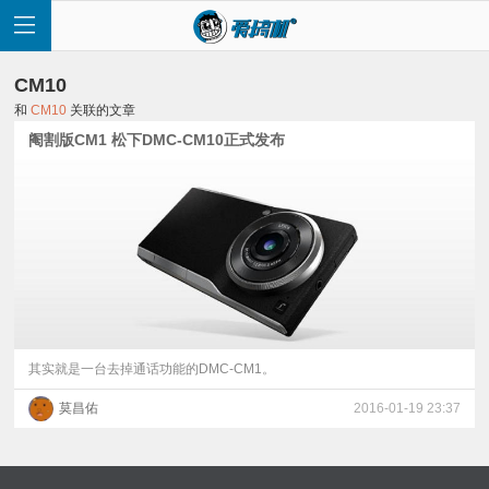
CM10
和
CM10
关联的文章
阉割版CM1 松下DMC-CM10正式发布
首
页
快
讯
其实就是一台去掉通话功能的DMC-CM1。
莫昌佑
2016-01-19 23:37
评
测