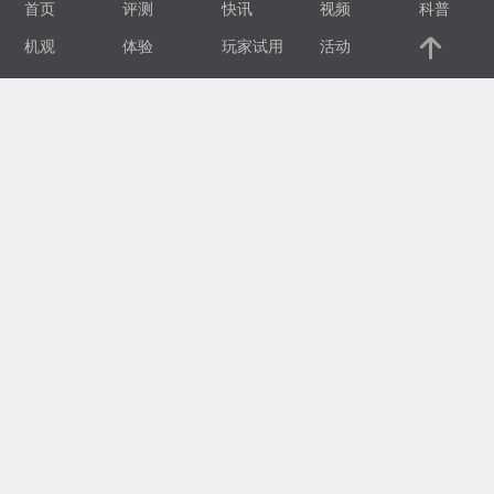
首页
评测
快讯
视频
科普
视
机观
体验
玩家试用
活动
频
科
普
体
验
专
题