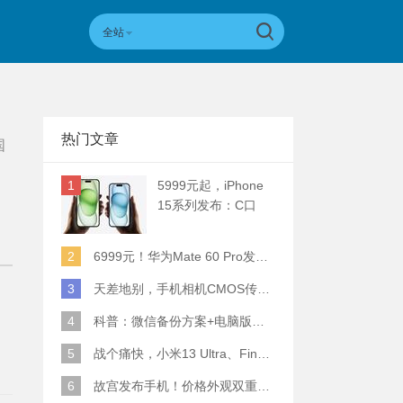
全站
热门文章
国
1
5999元起，iPhone
15系列发布：C口
+钛合金+全员灵动岛
+5倍潜望长焦
2
6999元！华为Mate 60 Pro发布：麒麟9000S+卫星通话 (附初步跑分)
3
天差地别，手机相机CMOS传感器实际面积对比
4
科普：微信备份方案+电脑版丢失数据恢复指南
5
战个痛快，小米13 Ultra、Find X6 Pro、vivo X90 Pro+、小米12SU拍照横评
6
故宫发布手机！价格外观双重逆天！