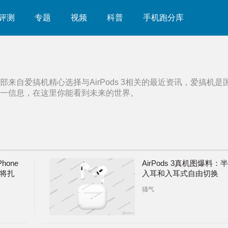
评测
专题
视频
科普
手机跑分库
部来自爱搞机精心选择与
AirPods 3
相关的最近资讯，爱搞机是
一信息，在这里你能看到未来的世界。
one
AirPods 3真机图爆料：半
品将扎
入耳和入耳式自由切换
骚气