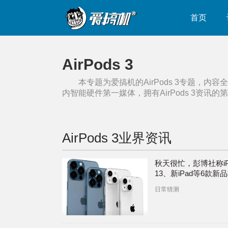
首页
AirPods 3
本专题为爱搞机的
AirPods 3
专题，内容全
内智能硬件第一媒体，拥有
AirPods 3
资讯的第
AirPods 3
业界资讯
秋天很忙，彭博社称iPh
13、新iPad等6款新
堆发布
日常猜测