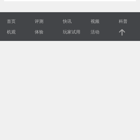
视
首页
评测
快讯
视频
科普
频
机观
体验
玩家试用
活动
科
普
体
验
专
题