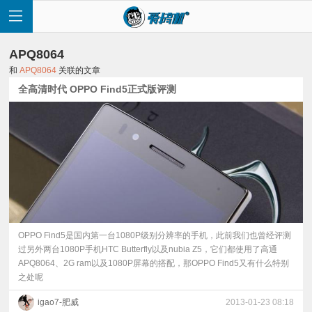
APQ8064
和
APQ8064
关联的文章
全高清时代 OPPO Find5正式版评测
首
页
快
讯
OPPO Find5是国内第一台1080P级别分辨率的手机，此前我们也曾经评测
过另外两台1080P手机HTC Butterfly以及nubia Z5，它们都使用了高通
APQ8064、2G ram以及1080P屏幕的搭配，那OPPO Find5又有什么特别
评
之处呢
测
igao7-肥威
2013-01-23 08:18