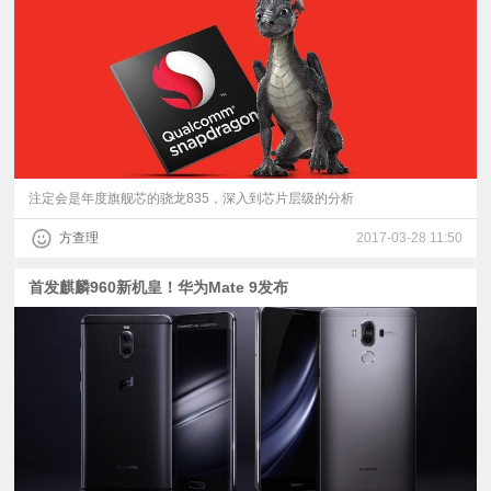
视
频
科
普
注定会是年度旗舰芯的骁龙835，深入到芯片层级的分析
方查理
2017-03-28 11:50
体
首发麒麟960新机皇！华为Mate 9发布
验
专
题