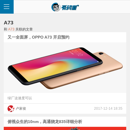
A73
和
A73
关联的文章
又一全面屏，OPPO A73 开启预约
首
页
快
讯
绿厂这速度可以
卢家俊
2017-12-14 18:35
评
俯视众生的10nm，高通骁龙835详细分析
测