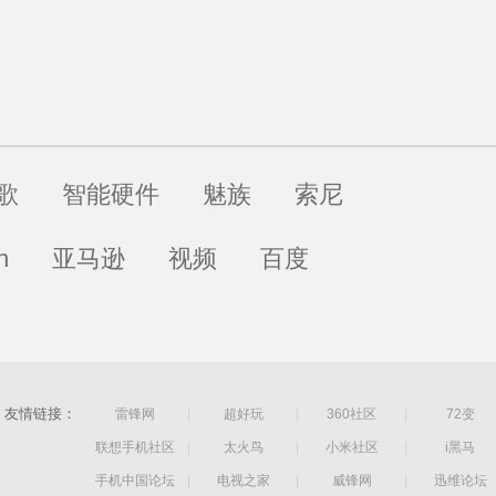
one从
歌
智能硬件
魅族
索尼
h
亚马逊
视频
百度
友情链接：
雷锋网
|
超好玩
|
360社区
|
72变
联想手机社区
|
太火鸟
|
小米社区
|
i黑马
手机中国论坛
|
电视之家
|
威锋网
|
迅维论坛