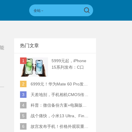
全站
热门文章
能
1
5999元起，iPhone
15系列发布：C口
+钛合金+全员灵动岛
+5倍潜望长焦
2
6999元！华为Mate 60 Pro发布：麒麟9000S+卫星通话 (附初步跑分)
3
天差地别，手机相机CMOS传感器实际面积对比
4
科普：微信备份方案+电脑版丢失数据恢复指南
5
战个痛快，小米13 Ultra、Find X6 Pro、vivo X90 Pro+、小米12SU拍照横评
6
故宫发布手机！价格外观双重逆天！