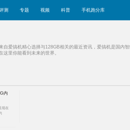
评测
专题
视频
科普
手机跑分库
来自爱搞机精心选择与
128GB
相关的最近资讯，爱搞机是国内智
在这里你能看到未来的世界。
8G内
且现在
的
大的华强
样的为
one升