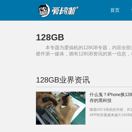
首页
128GB
本专题为爱搞机的
128GB
专题，内容全部
硬件第一媒体，拥有
128GB
资讯的第一信息，
128GB
业界资讯
什么鬼？iPhone换12
存的黑科技
随着iOS 9系统的升级，并
APP的容量越来越大16GB
iPhone已经不够用了，伟
北商家却想出了换内存卡一
iPhone换内存的方式为iPh