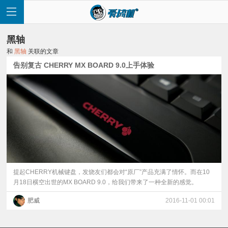
黑轴
和
黑轴
关联的文章
告别复古 CHERRY MX BOARD 9.0上手体验
首
页
快
讯
提起CHERRY机械键盘，发烧友们都会对“原厂”产品充满了情怀。而在10
月18日横空出世的MX BOARD 9.0，给我们带来了一种全新的感觉。
评
肥威
2016-11-01 00:01
测