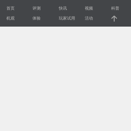
首页
评测
快讯
视频
科普
视
机观
体验
玩家试用
活动
频
科
普
体
验
专
题