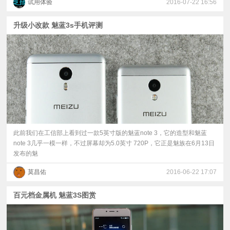
试用体验
2016-07-22 16:56
升级小改款 魅蓝3s手机评测
此前我们在工信部上看到过一款5英寸版的魅蓝note 3，它的造型和魅蓝
note 3几乎一模一样，不过屏幕却为5.0英寸 720P，它正是魅族在6月13日
发布的魅
莫昌佑
2016-06-22 17:07
百元档金属机 魅蓝3S图赏