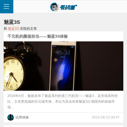
魅蓝3S
和
魅蓝3S
关联的文章
千元机的颜值担当——魅蓝3S体验
首
页
快
讯
2016年4月，魅族发布了魅蓝系列的第三代机型——魅蓝3，其凭借高性价
比，主攻更低端的百元端市场，本以为其会依靠魅蓝3占领国内的低端市
场…
评
试用体验
2016-08-22 09:47
测