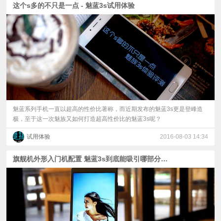
这个s多的不只是一点 - 魅蓝3s试用体验
视
频
科
普
魅蓝系列手机一直以超高的性价比著称，而近期发布的魅蓝3s更是登峰造
体
极，至于这一次魅族又如何打造超高性价比的魅蓝3s呢？
试用体验
2016-08-03 14:34
验
旗舰机外形入门机配置 魅蓝3s到底能吸引哪部分用户
专
题