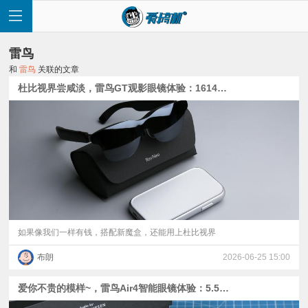
雷鸟
和
雷鸟
关联的文章
杜比视界尝咸淡，雷鸟GT观影眼镜体验：1614元上3DoF + 双层Micro-OLED
首
页
快
讯
如果像我们一样有钱，搭配新魔盒，还能用上杜比视界
布朗
2026-06-25 15:00
评
爱你不贵的模样~，雷鸟Air4智能眼镜体验：5.5代Micro-OLED屏、首发AI HDR、B&O联调的四扬声器
测