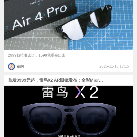
视
频
科
普
2999我唯唯诺诺，1599我重拳出击
布朗
2025-11-13 17:15
体
首发3999元起，雷鸟X2 AR眼镜发布：全彩MicroLED光波导+高通XR2
验
专
题