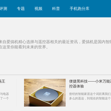
评测
专题
视频
科普
手机跑分库
来自爱搞机精心选择与
遥控器
相关的最近资讯，爱搞机是国内智
在这里你能看到未来的世界。
场王
便捷黑科技——小米万能
控器体验
与电器
曾经的智能家居这个词距离我们
了一个
多么的遥远，到现在的智能这个
要空间
语离大家非常的近，发展时间很
很短，随