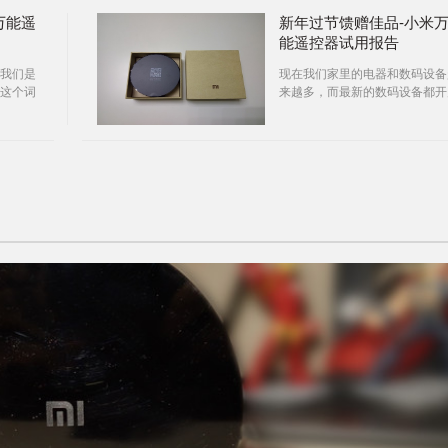
万能遥
新年过节馈赠佳品-小米
能遥控器试用报告
我们是
现在我们家里的电器和数码设备
这个词
来越多，而最新的数码设备都开
间很短
了懒人模式，基本上配备了遥控
……
器。电视和空调必备遥控器，音
也配备了遥控器，电动窗帘、电
升降衣架、投