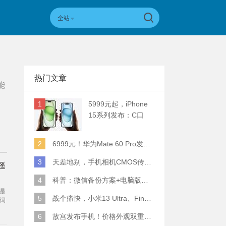
全站
热门文章
能
1
5999元起，iPhone
15系列发布：C口
+钛合金+全员灵动岛
+5倍潜望长焦
2
6999元！华为Mate 60 Pro发布：麒麟9000S+卫星通话 (附初步跑分)
3
天差地别，手机相机CMOS传感器实际面积对比
遥
4
科普：微信备份方案+电脑版丢失数据恢复指南
是
5
战个痛快，小米13 Ultra、Find X6 Pro、vivo X90 Pro+、小米12SU拍照横评
词
短
6
故宫发布手机！价格外观双重逆天！