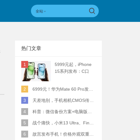
全站
热门文章
资
1
5999元起，iPhone
15系列发布：C口
+钛合金+全员灵动岛
+5倍潜望长焦
2
6999元！华为Mate 60 Pro发布：麒麟9000S+卫星通话 (附初步跑分)
3
天差地别，手机相机CMOS传感器实际面积对比
4
科普：微信备份方案+电脑版丢失数据恢复指南
5
战个痛快，小米13 Ultra、Find X6 Pro、vivo X90 Pro+、小米12SU拍照横评
6
故宫发布手机！价格外观双重逆天！