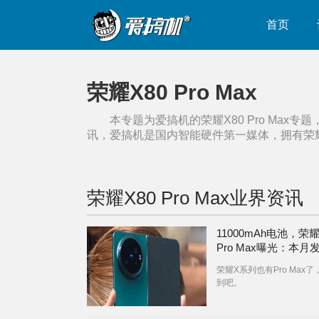
首页
荣耀X80 Pro Max
本专题为爱搞机的
荣耀X80 Pro Max
专题
讯，爱搞机是国内智能硬件第一媒体，拥有
荣耀
荣耀X80 Pro Max
业界资讯
11000mAh电池，荣耀
Pro Max曝光：本月发
iOS 27发布：有节假
荣耀X系列也有Pro Max
钟！| vivo X Fold6
到吧。
热