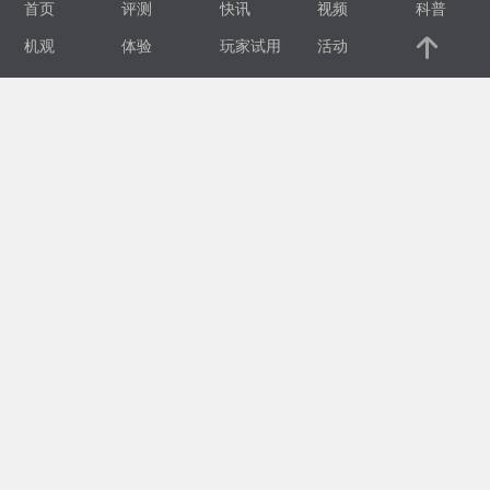
首页
评测
快讯
视频
科普
视
机观
体验
玩家试用
活动
频
科
普
体
验
专
题