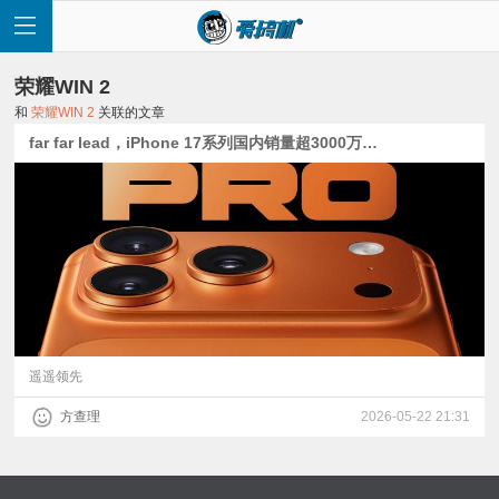
荣耀WIN 2
和
荣耀WIN 2
关联的文章
far far lead，iPhone 17系列国内销量超3000万台 | 荣耀WIN 2系列、小米7英寸大屏机爆料
首
页
快
讯
遥遥领先
方查理
2026-05-22 21:31
评
测