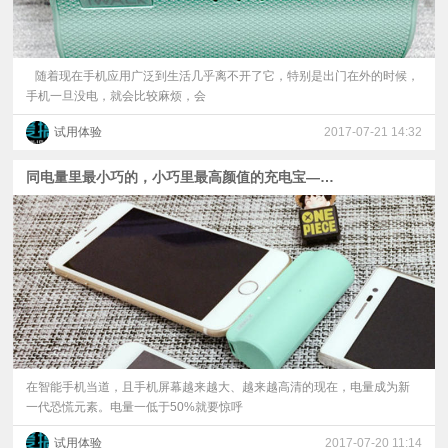
随着现在手机应用广泛到生活几乎离不开了它，特别是出门在外的时候，
手机一旦没电，就会比较麻烦，会
试用体验
2017-07-21 14:32
同电量里最小巧的，小巧里最高颜值的充电宝——iWALK试用体验
在智能手机当道，且手机屏幕越来越大、越来越高清的现在，电量成为新
一代恐慌元素。电量一低于50%就要惊呼
试用体验
2017-07-20 11:14