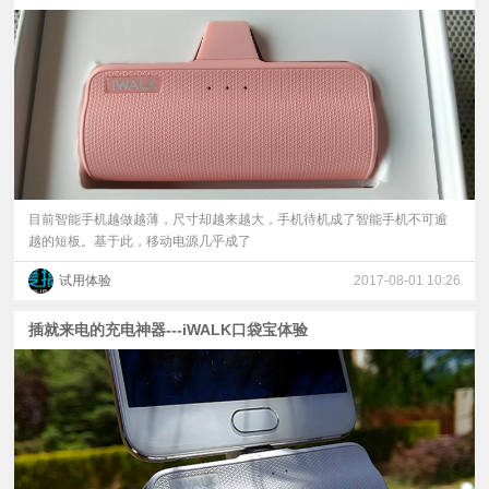
视
频
科
普
目前智能手机越做越薄，尺寸却越来越大，手机待机成了智能手机不可逾
越的短板。基于此，移动电源几乎成了
体
试用体验
2017-08-01 10:26
验
插就来电的充电神器---iWALK口袋宝体验
专
题