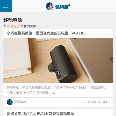
移动电源
和
移动电源
关联的文章
小巧便携高颜值，最适合女生的充电宝，iWALK口袋宝评测体验
首
页
快
讯
智能手机，平板电脑的蓬勃发展，也带来了另一个产业崛起，那就是移动
电源，俗称“充电宝”。笔者预测，如
评
试用体验
2017-08-01 10:19
测
便携又实用的宝贝-iWALK口袋宝移动电源