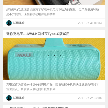
虽说移动电源现阶段解决了智能手机电池不给力的短板，但毕竟使用时还
是不方便的。现在的移动电源是种类繁
试用体验
2017-07-31 09:53
迷你充电宝---iWALK口袋宝Type-C版试用
充电宝作为智能手持设备的周边产品，随着智能手机的快速发展而得到了
迅速普及。其发展从最初的野蛮生长到
试用体验
2017-07-24 10:56