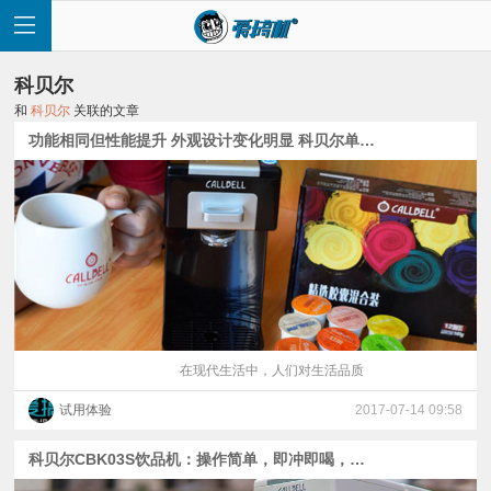
科贝尔
和
科贝尔
关联的文章
功能相同但性能提升 外观设计变化明显 科贝尔单杯饮品机对比评测
首
页
快
讯
在现代生活中，人们对生活品质
试用体验
2017-07-14 09:58
评
科贝尔CBK03S饮品机：操作简单，即冲即喝，省时省力
测