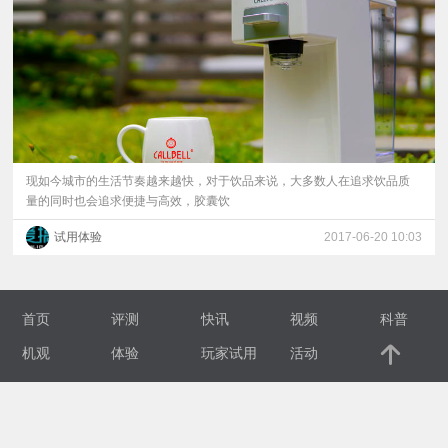
视
频
科
普
现如今城市的生活节奏越来越快，对于饮品来说，大多数人在追求饮品质
量的同时也会追求便捷与高效，胶囊饮
体
试用体验
2017-06-20 10:03
验
首页
评测
快讯
视频
科普
专
机观
体验
玩家试用
活动
题