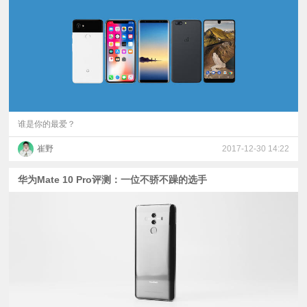
视
频
科
普
谁是你的最爱？
崔野
2017-12-30 14:22
体
华为Mate 10 Pro评测：一位不骄不躁的选手
验
专
题