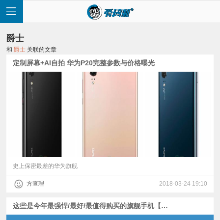
爵士
和
爵士
关联的文章
定制屏幕+AI自拍 华为P20完整参数与价格曝光
首
页
快
讯
史上保密最差的华为旗舰
方查理
2018-03-24 19:10
评
这些是今年最强悍/最好/最值得购买的旗舰手机【爱搞机年度最佳产品评选】
测