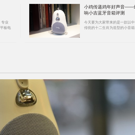
和象征
一些时间……
小鸡传递鸡年好声音——
响小吉蓝牙音箱评测
，专业
今天要为大家带来的是一款以中
平板电
传统的十二生肖为造型的小音箱
领域的
它就是幻响小吉蓝牙音箱。为什
、生
叫小吉？因为明年是鸡年！