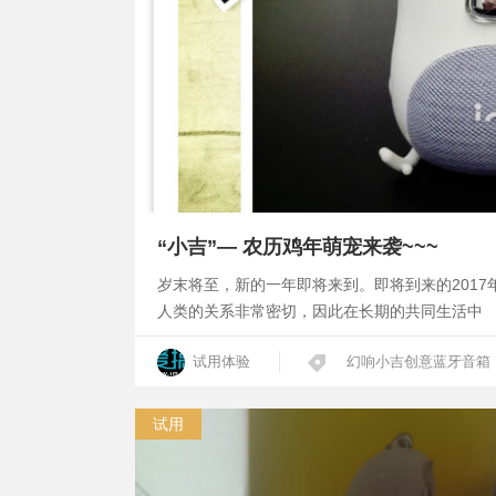
“小吉”— 农历鸡年萌宠来袭~~~
‍‍‍岁末将至，新的一年即将来到。即将到来的20
人类的关系非常密切，因此在长期的共同生活中
试用体验
幻响小吉创意蓝牙音箱
试用