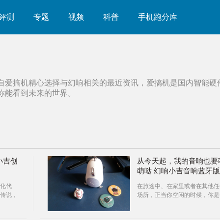
评测
专题
视频
科普
手机跑分库
自爱搞机精心选择与
幻响
相关的最近资讯，爱搞机是国内智能硬
你能看到未来的世界。
小吉创
从今天起，我的音响也要
萌哒 幻响小吉音响蓝牙版
评测
化代
在旅途中、在家里或者在其他任
传说，
场所，正当你空闲的时候，你是
。生肖
想打开一个音箱，静静聆听自己
古往今
欢的那些音乐或者看会儿东西打