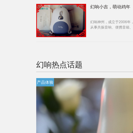
来留下了大量描绘生肖形象
意义的诗歌、
幻响小吉，萌动鸡年
幻响神州，成立于2006年
从事共振音响、便携音箱、
脑、移动电源、耳机蓝牙等
多元化公司，集设计、研发
产、销售和服务为一体。
幻响
热点话题
产品体验