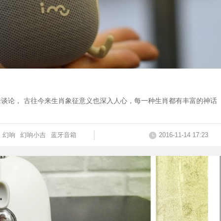
谈论， 古往今来生肖象征意义也深入人心，每一种生肖都有丰富的神话
幻响
幻响小吉
蓝牙音箱
2016-11-14 17:23