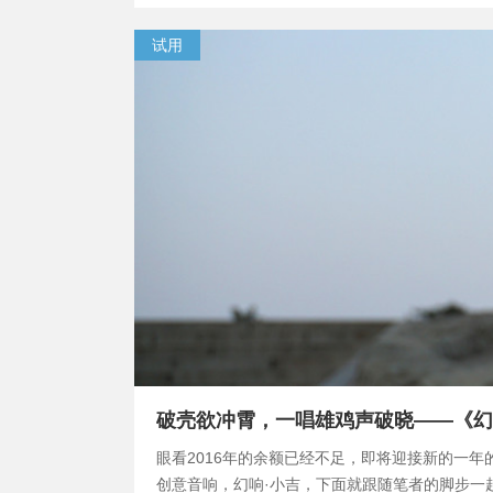
试用
破壳欲冲霄，一唱雄鸡声破晓——《幻
眼看2016年的余额已经不足，即将迎接新的一年
创意音响，幻响·小吉，下面就跟随笔者的脚步一