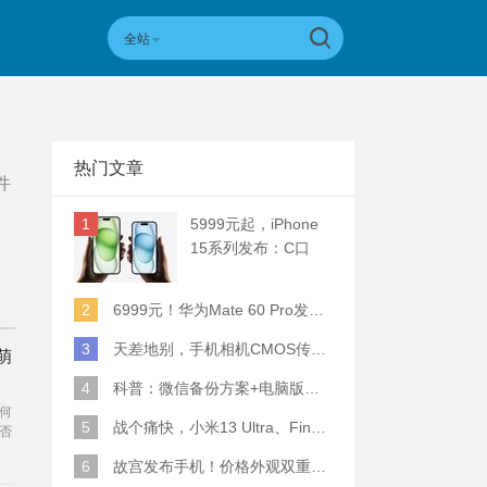
全站
热门文章
件
1
5999元起，iPhone
15系列发布：C口
+钛合金+全员灵动岛
+5倍潜望长焦
2
6999元！华为Mate 60 Pro发布：麒麟9000S+卫星通话 (附初步跑分)
3
天差地别，手机相机CMOS传感器实际面积对比
萌
4
科普：微信备份方案+电脑版丢失数据恢复指南
何
5
战个痛快，小米13 Ultra、Find X6 Pro、vivo X90 Pro+、小米12SU拍照横评
否
喜
6
故宫发布手机！价格外观双重逆天！
发