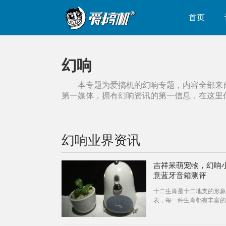
首页
幻响
本专题为爱搞机的
幻响
专题，内容全部来
第一媒体，拥有
幻响
资讯的第一信息，在这里
幻响
业界资讯
吉祥呆萌宠物，幻响
意蓝牙音箱测评
十二生肖是十二地支的形象
表，每一种生肖都有丰富的
并把生肖作为春节的吉祥物
作为悠久的民俗文化符号，