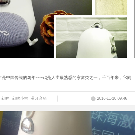
17年是中国传统的鸡年~~~鸡是人类最熟悉的家禽类之一，千百年来，它同
幻响
幻响小吉
蓝牙音箱
2016-11-10 09:46