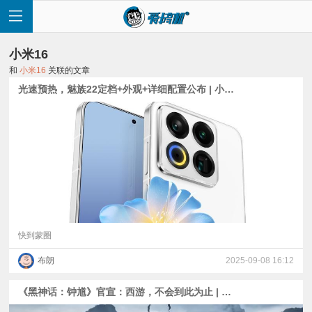
小米16
和
小米16
关联的文章
光速预热，魅族22定档+外观+详细配置公布 | 小米16外观爆料+X300 Pro正面图
首
页
快
讯
快到蒙圈
布朗
2025-09-08 16:12
评
《黑神话：钟馗》官宣：西游，不会到此为止 | 小米16爆料：电池比友商大500mAh以上？
测