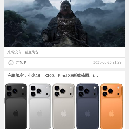
视
频
科
普
来得没有一丝丝防备
方查理
2025-08-20 21:29
体
完形填空，小米16、X300、Find X9新线稿图、iPhone 17全系配色、思特威2亿像素传感器爆料
验
专
题