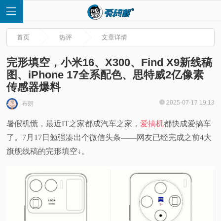
首页
热评
文章详情
完形填空，小米16、X300、Find X9新线稿
图、iPhone 17全系配色、思特威2亿像素
传感器爆料
首
2025-07-17 19:13
布朗
页
暑假机慌，最近IT之家都成汽车之家，
爱搞机
都快成爱搞车
了。7月17日勉强凑出个微信头条——网友已经完成之前4大
快
旗舰线稿的完形填空↓。
讯
评
测