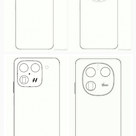
视
频
科
普
体
验
专
题