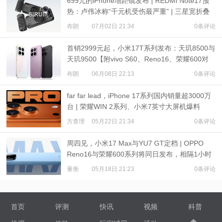
699元的iPhone增距镜发布 | REDMI Note17预
热：卢伟冰称“千元机受伤最严重” | 三星宽折叠
或7月22日发布
布朗
07月02日 21:34
0条评论
首销2999元起，小米17T系列发布：天玑8500与
天玑9500【附vivo S60、Reno16、荣耀600对
比】
布朗
06月08日 22:13
0条评论
far far lead，iPhone 17系列国内销量超3000万
台 | 荣耀WIN 2系列、小米7英寸大屏机爆料
方查理
05月22日 21:34
0条评论
周四见，小米17 Max与YU7 GT定档 | OPPO
Reno16与荣耀600系列将同日发布，相隔1小时
量衡
05月18日 21:23
0条评论
首页
评测
快讯
视频
科普