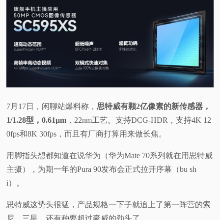
7月17日，闲聊站爆料称，
思特威有颗2亿像素的新传感器，
1/1.28型，0.61μm
，22nm工艺。支持DCG-HDR，支持4K 12
0fps和8K 30fps，而且有厂商打算用来做长焦。
用脚指头想都知道在说华为（华为Mate 70系列就在用思特威
主摄），为期一年的Pura 90发布会正式拉开序幕（bu sh
i）。
思特威这势头很猛，产品规格一下子就追上了第一阵营的索
尼、三星，还有种要超过豪威的劲头了。