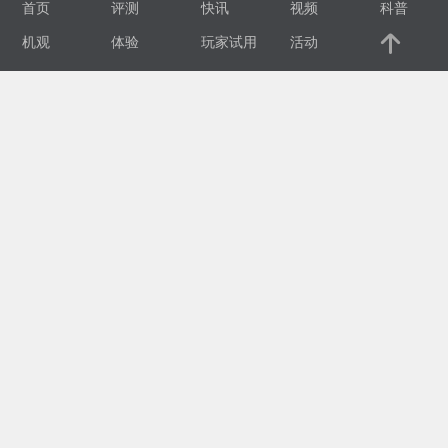
首页
评测
快讯
视频
科普
视
机观
体验
玩家试用
活动
频
科
普
体
验
专
题