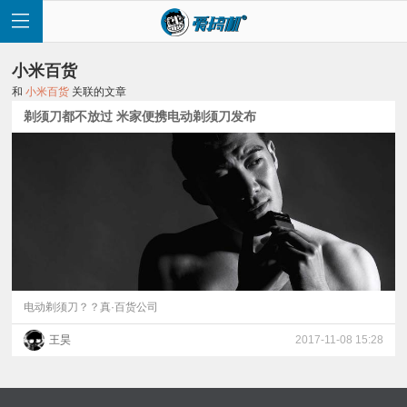
小米百货
和
小米百货
关联的文章
剃须刀都不放过 米家便携电动剃须刀发布
首
页
快
讯
电动剃须刀？？真·百货公司
王昊
2017-11-08 15:28
评
测