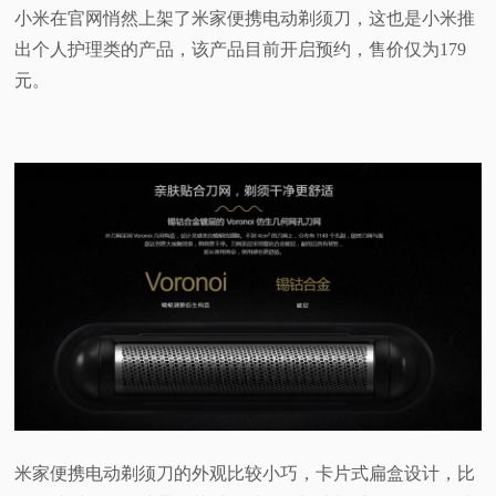
小米在官网悄然上架了米家便携电动剃须刀，这也是小米推
视
出个人护理类的产品，该产品目前开启预约，售价仅为179
元。
频
科
普
体
验
专
题
米家便携电动剃须刀的外观比较小巧，卡片式扁盒设计，比