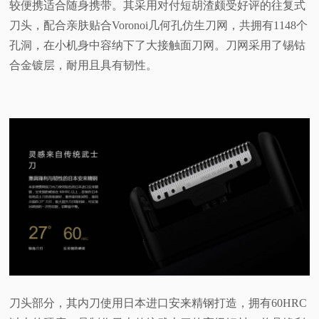
较便携适合随身携带。其采用对付短胡渣颇受好评的往复式
刀头，配合亲肤贴合Voronoi几何孔仿生刀网，共拥有1148个
孔洞，在小机身中容纳下了大接触面刀网。刀网采用了锡钴
合金镀层，耐用且具有韧性。
刀头部分，其内刀使用日本进口安来精钢打造，拥有60HRC