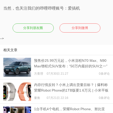
当然，也关注我们的哔哩哔哩账号：爱搞机
分享到朋友圈
分享到微博
-->
相关文章
预售价25.99万元起，小米澎程N70 Max、N90
Max增程式SUV发布：“50万内最好的SUV之一”
方查理
07月30日 21:27
0条评论
内存行情反转？小米上调出货量目标？ | 爆料称
荣耀Robot Phone的1TB版要1.6万元 | 小米平板
9、REDMI Watch 6现身
量衡
07月21日 22:16
0条评论
1台手机4个电机，荣耀Robot Phone、努比亚