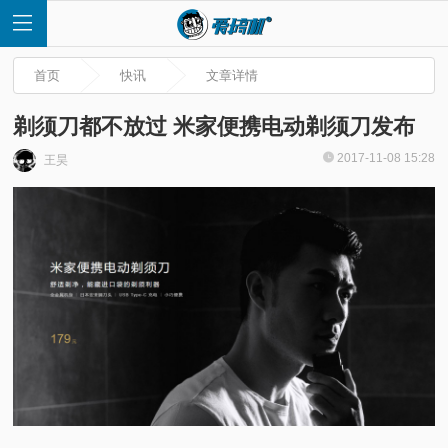
首页
快讯
文章详情
剃须刀都不放过 米家便携电动剃须刀发布
2017-11-08 15:28
王昊
首
页
快
讯
评
测