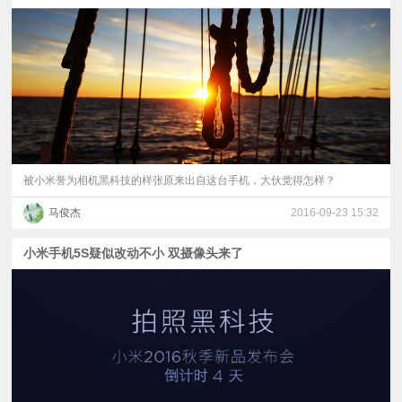
视
频
科
普
被小米誉为相机黑科技的样张原来出自这台手机，大伙觉得怎样？
体
马俊杰
2016-09-23 15:32
验
小米手机5S疑似改动不小 双摄像头来了
专
题