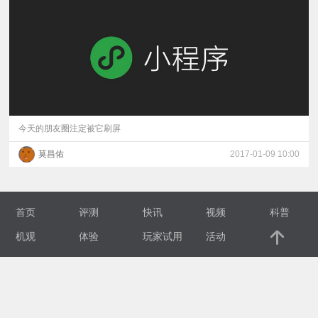
视
频
科
普
今天的朋友圈注定被它刷屏
莫昌佑
2017-01-09 10:00
体
验
首页
评测
快讯
视频
科普
专
机观
体验
玩家试用
活动
题