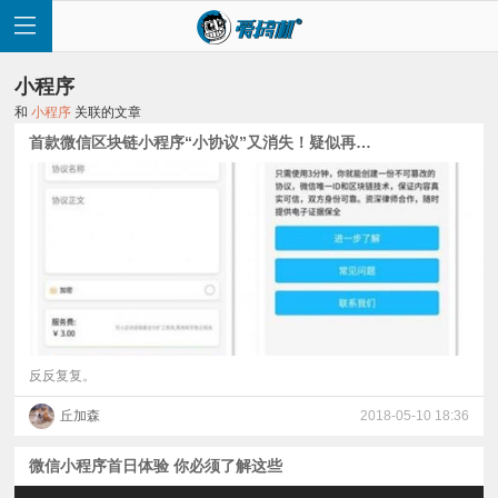
小程序
和
小程序
关联的文章
首款微信区块链小程序“小协议”又消失！疑似再次被封
首
页
快
讯
反反复复。
丘加森
2018-05-10 18:36
评
微信小程序首日体验 你必须了解这些
测