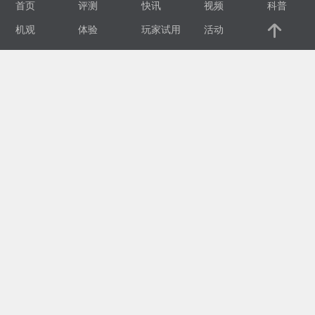
首页
评测
快讯
视频
科普
视
机观
体验
玩家试用
活动
频
科
普
体
验
专
题