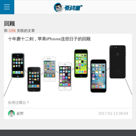
回顾
和
回顾
关联的文章
十年磨十二剑，苹果iPhone这些日子的回顾
首
页
快
讯
你用过哪台？
崔野
2017-01-13 09:04
评
测