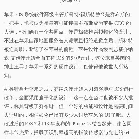
（
5s 与 5c
）
苹果 iOS 系统软件高级主管斯科特·福斯特曾经是乔布斯的
一把手，也被认为是最有可能接替乔布斯成为苹果 CEO 的
人选，他们俩有一个共同点，便是极致推崇拟物化的设计，
不过在苹果自家地图服务被人诟病且拒绝道歉之后，斯科特
被迫离职，断送了在苹果的前程，苹果设计高级副总裁乔纳
森·艾维便开始全面主持 iOS 的外观设计，这位来自英国的
绅士主导了苹果一系列的硬件设计，也使得他被世人所熟
知。
斯科特离开苹果之后，乔纳森便开始大刀阔斧地对 iOS 进行
改革，全面采用扁平化的设计，这一点在当时也被不少人批
评，称其背叛了乔布斯，但一个好的功能和设计是需要时间
去证明的，相信如今已没有多少人讨厌苹果的 UI 了吧。大
改过后的 iOS 7 和 13 年发布的 iPhone 5s 结合起来，使它同
样非常热卖，搭载了识别率超高的指纹传感器与先进的 64