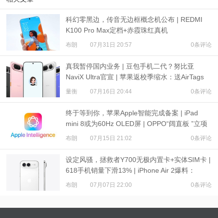
科幻零黑边，传音无边框概念机公布 | REDMI
K100 Pro Max定档+赤霞珠红真机
布朗
07月31日 20:57
0条评论
真我暂停国内业务 | 豆包手机二代？努比亚
NaviX Ultra官宣 | 苹果返校季缩水：送AirTags
量衡
07月16日 20:44
0条评论
终于等到你，苹果Apple智能完成备案 | iPad
mini 8或为60Hz OLED屏 | OPPO“阔直板 ”立项
布朗
07月15日 21:02
0条评论
设定风骚，拯救者Y700无极内置卡+实体SIM卡 |
618手机销量下滑13% | iPhone Air 2爆料：
3500mAh电池
布朗
07月07日 22:00
0条评论