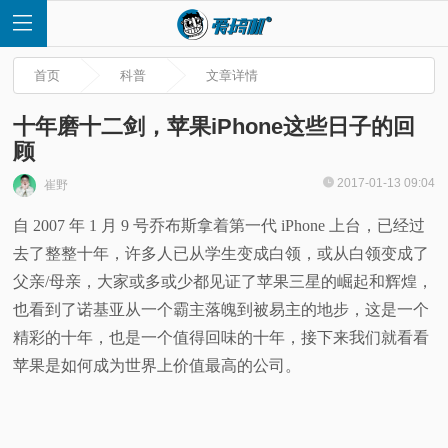
首页
科普
文章详情
十年磨十二剑，苹果iPhone这些日子的回
顾
首
2017-01-13 09:04
崔野
自 2007 年 1 月 9 号乔布斯拿着第一代 iPhone 上台，已经过
页
去了整整十年，许多人已从学生变成白领，或从白领变成了
快
父亲/母亲，大家或多或少都见证了苹果三星的崛起和辉煌，
也看到了诺基亚从一个霸主落魄到被易主的地步，这是一个
讯
精彩的十年，也是一个值得回味的十年，接下来我们就看看
苹果是如何成为世界上价值最高的公司。
评
测