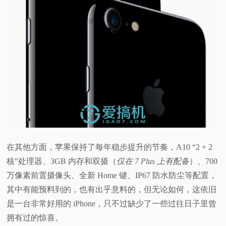
在其他方面，苹果保持了每年稳步提升的节奏，A10 “2 + 2
核”处理器、3GB 内存和双摄（
仅在 7 Plus 上有配备
）、700
万像素前置摄像头、全新 Home 键、IP67 防水防尘等配置，
其中有能预料到的，也有出乎意料的，但无论如何，这依旧
是一台非常好用的 iPhone，只不过缺少了一些过往日子里曾
拥有过的惊喜。