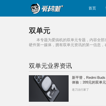
首页
双单元
本专题为爱搞机的
双单元
专题，内容全部
硬件第一媒体，拥有
双单元
资讯的第一信息，
双单元
业界资讯
新平替，Redmi Buds 5
体验：399元的双单元
+LHDC 5.0
老刀法行家了