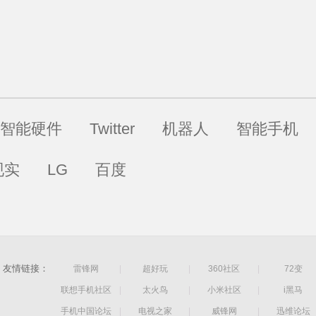
智能硬件
Twitter
机器人
智能手机
现实
LG
百度
友情链接：
雷锋网
|
超好玩
|
360社区
|
72变
联想手机社区
|
太火鸟
|
小米社区
|
i黑马
手机中国论坛
|
电视之家
|
威锋网
|
迅维论坛