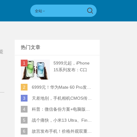
全站
热门文章
能
1
5999元起，iPhone
15系列发布：C口
+钛合金+全员灵动岛
+5倍潜望长焦
2
6999元！华为Mate 60 Pro发布：麒麟9000S+卫星通话 (附初步跑分)
3
天差地别，手机相机CMOS传感器实际面积对比
4
科普：微信备份方案+电脑版丢失数据恢复指南
5
战个痛快，小米13 Ultra、Find X6 Pro、vivo X90 Pro+、小米12SU拍照横评
6
故宫发布手机！价格外观双重逆天！