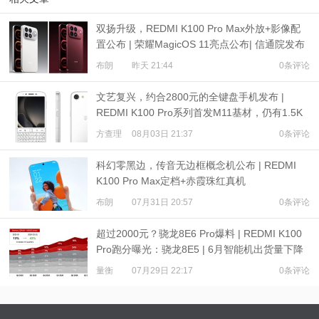
双扬升级，REDMI K100 Pro Max外放+影像配
置公布 | 荣耀MagicOS 11亮点公布| 信通院发布
eSIM研究报告
布朗
昨天 21:44
0条评论
文艺复兴，约合2800元的全键盘手机发布 |
REDMI K100 Pro系列首发M11基材，仍有1.5K
超级像素
方查理
08月03日 21:37
0条评论
科幻零黑边，传音无边框概念机公布 | REDMI
K100 Pro Max定档+赤霞珠红真机
布朗
07月31日 20:57
0条评论
超过2000元？骁龙8E6 Pro爆料 | REDMI K100
Pro跑分曝光：骁龙8E5 | 6月智能机出货量下降
16.6%
量衡
07月29日 22:17
0条评论