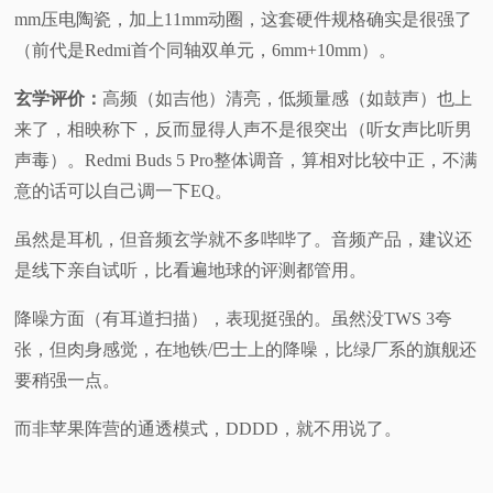
mm压电陶瓷，加上11mm动圈，这套硬件规格确实是很强了
（前代是Redmi首个同轴双单元，6mm+10mm）。
玄学评价：
高频（如吉他）清亮，低频量感（如鼓声）也上
来了，相映称下，反而显得人声不是很突出（听女声比听男
声毒）。Redmi Buds 5 Pro整体调音，算相对比较中正，不满
意的话可以自己调一下EQ。
虽然是耳机，但音频玄学就不多哔哔了。音频产品，建议还
是线下亲自试听，比看遍地球的评测都管用。
降噪方面（有耳道扫描），表现挺强的。虽然没TWS 3夸
张，但肉身感觉，在地铁/巴士上的降噪，比绿厂系的旗舰还
要稍强一点。
而非苹果阵营的通透模式，DDDD，就不用说了。