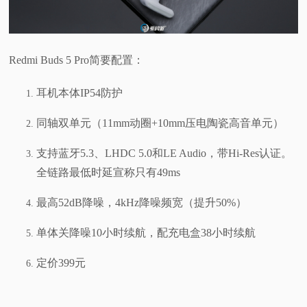
视
频
Redmi Buds 5 Pro简要配置：
科
耳机本体IP54防护
同轴双单元（11mm动圈+10mm压电陶瓷高音单元）
普
支持蓝牙5.3、LHDC 5.0和LE Audio，带Hi-Res认证。
体
全链路最低时延宣称只有49ms
验
最高52dB降噪，4kHz降噪频宽（提升50%）
专
单体关降噪10小时续航，配充电盒38小时续航
题
定价399元