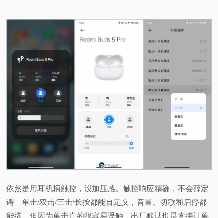
依然是用耳机柄触控，没加压感。触控响应精确，不会薛定
谔，单击/双击/三击/长按都能自定义，音量、切歌和启停都
能搞，但因为单击真的很容易误触，出厂默认也是直接让单