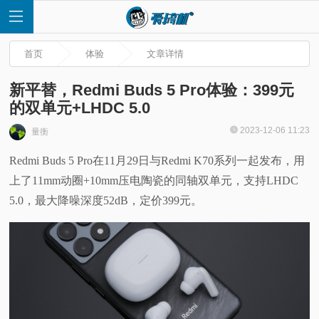
首页
体验
文章详情
新平替，Redmi Buds 5 Pro体验：399元
的双单元+LHDC 5.0
首
2023-12-06 11:23
量衡
Redmi Buds 5 Pro在11月29日与Redmi K70系列一起发布，用
页
上了11mm动圈+10mm压电陶瓷的同轴双单元，支持LHDC
快
5.0，最大降噪深度52dB，定价399元。
讯
评
测