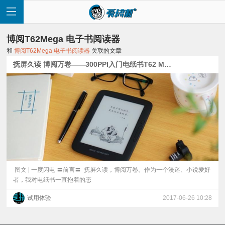
博阅T62Mega 电子书阅读器
和
博阅T62Mega 电子书阅读器
关联的文章
抚屏久读 博阅万卷——300PPI入门电纸书T62 Mega开箱
首
页
快
讯
图文 | 一度闪电 〓前言〓 抚屏久读，博阅万卷。作为一个漫迷、小说爱好
者，我对电纸书一直抱着的态
评
试用体验
2017-06-26 10:28
测