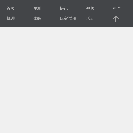
首页
评测
快讯
视频
科普
视
机观
体验
玩家试用
活动
频
科
普
体
验
专
题